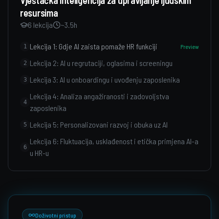
Vještačka inteligencija za upravljanje ljudskim
resursima
6
lekcija
~3.5h
Lekcija 1: Gdje AI zaista pomaže HR funkciji
1
Preview
Lekcija 2: AI u regrutaciji, oglasima i screeningu
2
Lekcija 3: AI u onboardingu i uvođenju zaposlenika
3
Lekcija 4: Analiza angažiranosti i zadovoljstva
4
zaposlenika
Lekcija 5: Personalizovani razvoj i obuka uz AI
5
Lekcija 6: Fluktuacija, usklađenost i etička primjena AI-a
6
u HR-u
Doživotni pristup