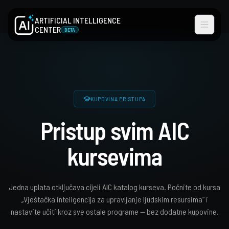
Preskoči na sadržaj
ARTIFICIAL INTELLIGENCE
CENTER
BETA
KUPOVINA PRISTUPA
Pristup svim AIC
kursevima
Jedna uplata otključava cijeli AIC katalog kurseva. Počnite od kursa
„Vještačka inteligencija za upravljanje ljudskim resursima“ i
nastavite učiti kroz sve ostale programe — bez dodatne kupovine.